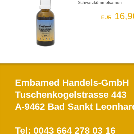
Schwarzkümmelsamen
16,9
EUR
Embamed Handels-GmbH
Tuschenkogelstrasse 443
A-9462 Bad Sankt Leonhar
Tel: 0043 664 278 03 16