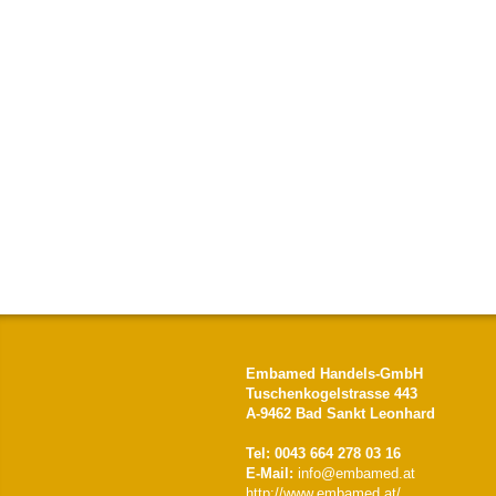
Embamed Handels-GmbH
Tuschenkogelstrasse 443
A-9462 Bad Sankt Leonhard
Tel: 0043 664 278 03 16
E-Mail:
info@embamed.at
http://www.embamed.at/