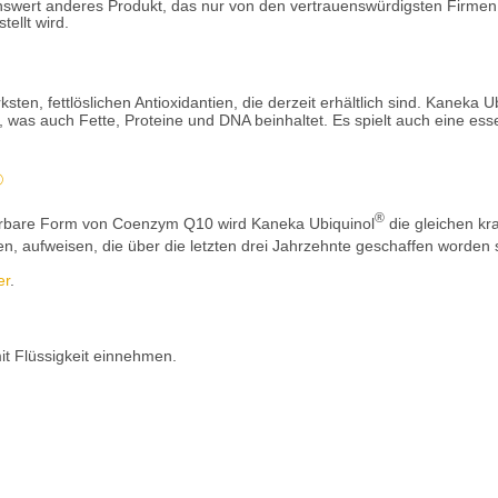
nswert anderes Produkt, das nur von den vertrauenswürdigsten Firmen 
tellt wird.
rksten, fettlöslichen Antioxidantien, die derzeit erhältlich sind. Kaneka U
 was auch Fette, Proteine und DNA beinhaltet. Es spielt auch eine essen
®
®
bierbare Form von Coenzym Q10 wird Kaneka Ubiquinol
die gleichen kra
, aufweisen, die über die letzten drei Jahrzehnte geschaffen worden 
er
.
mit Flüssigkeit einnehmen.