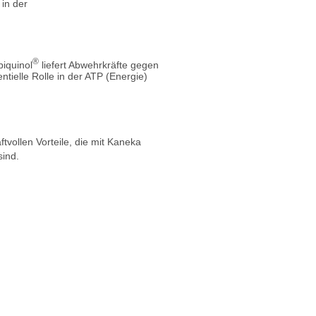
in der
®
biquinol
liefert Abwehrkräfte gegen
tielle Rolle in der ATP (Energie)
ftvollen Vorteile, die mit Kaneka
sind.